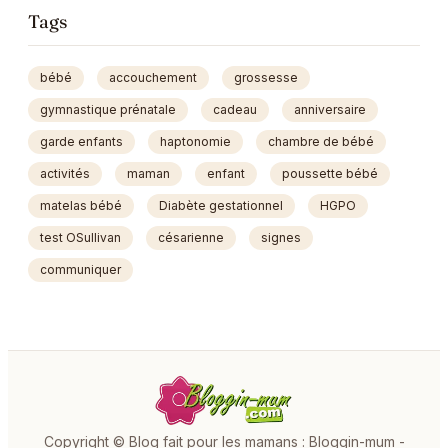
Tags
bébé
accouchement
grossesse
gymnastique prénatale
cadeau
anniversaire
garde enfants
haptonomie
chambre de bébé
activités
maman
enfant
poussette bébé
matelas bébé
Diabète gestationnel
HGPO
test OSullivan
césarienne
signes
communiquer
Copyright © Blog fait pour les mamans : Bloggin-mum -