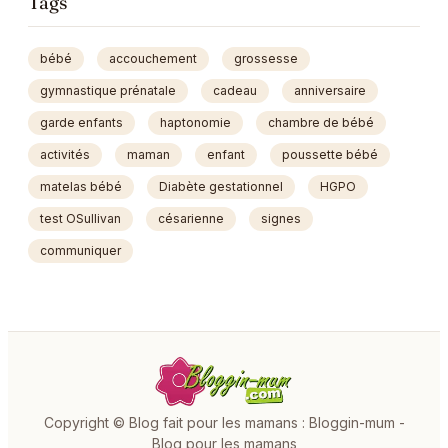
Tags
bébé
accouchement
grossesse
gymnastique prénatale
cadeau
anniversaire
garde enfants
haptonomie
chambre de bébé
activités
maman
enfant
poussette bébé
matelas bébé
Diabète gestationnel
HGPO
test OSullivan
césarienne
signes
communiquer
Copyright © Blog fait pour les mamans : Bloggin-mum -
Blog pour les mamans