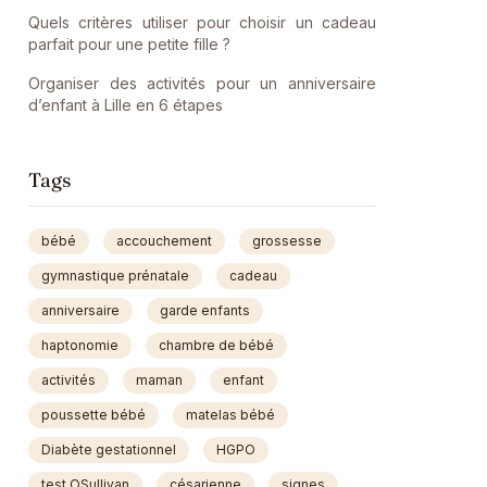
Quels critères utiliser pour choisir un cadeau
parfait pour une petite fille ?
Organiser des activités pour un anniversaire
d’enfant à Lille en 6 étapes
Tags
bébé
accouchement
grossesse
gymnastique prénatale
cadeau
anniversaire
garde enfants
haptonomie
chambre de bébé
activités
maman
enfant
poussette bébé
matelas bébé
Diabète gestationnel
HGPO
test OSullivan
césarienne
signes