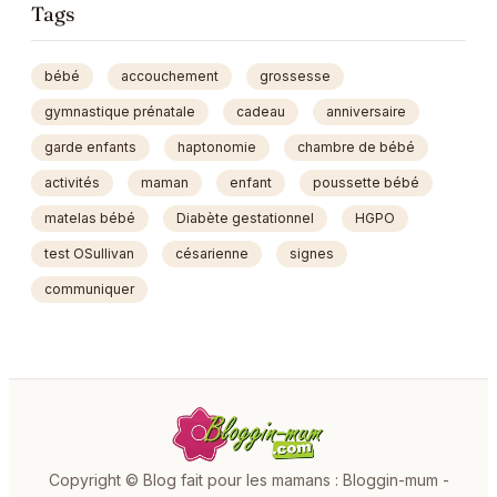
Tags
bébé
accouchement
grossesse
gymnastique prénatale
cadeau
anniversaire
garde enfants
haptonomie
chambre de bébé
activités
maman
enfant
poussette bébé
matelas bébé
Diabète gestationnel
HGPO
test OSullivan
césarienne
signes
communiquer
Copyright © Blog fait pour les mamans : Bloggin-mum -