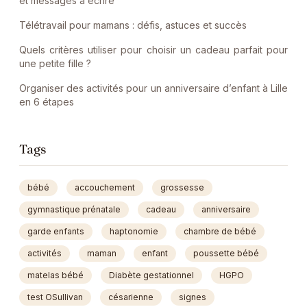
et messages à écrire
Télétravail pour mamans : défis, astuces et succès
Quels critères utiliser pour choisir un cadeau parfait pour
une petite fille ?
Organiser des activités pour un anniversaire d’enfant à Lille
en 6 étapes
Tags
bébé
accouchement
grossesse
gymnastique prénatale
cadeau
anniversaire
garde enfants
haptonomie
chambre de bébé
activités
maman
enfant
poussette bébé
matelas bébé
Diabète gestationnel
HGPO
test OSullivan
césarienne
signes