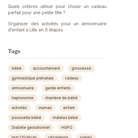
Quels critères utiliser pour choisir un cadeau
parfait pour une petite fille ?
Organiser des activités pour un anniversaire
d’enfant à Lille en 6 étapes
Tags
bébé
accouchement
grossesse
gymnastique prénatale
cadeau
anniversaire
garde enfants
haptonomie
chambre de bébé
activités
maman
enfant
poussette bébé
matelas bébé
Diabète gestationnel
HGPO
test OSullivan
césarienne
signes