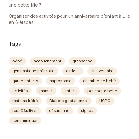
une petite fille ?
Organiser des activités pour un anniversaire d’enfant à Lille
en 6 étapes
Tags
bébé
accouchement
grossesse
gymnastique prénatale
cadeau
anniversaire
garde enfants
haptonomie
chambre de bébé
activités
maman
enfant
poussette bébé
matelas bébé
Diabète gestationnel
HGPO
test OSullivan
césarienne
signes
communiquer