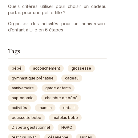
Quels critères utiliser pour choisir un cadeau
parfait pour une petite fille ?
Organiser des activités pour un anniversaire
d’enfant à Lille en 6 étapes
Tags
bébé
accouchement
grossesse
gymnastique prénatale
cadeau
anniversaire
garde enfants
haptonomie
chambre de bébé
activités
maman
enfant
poussette bébé
matelas bébé
Diabète gestationnel
HGPO
test OSullivan
césarienne
signes