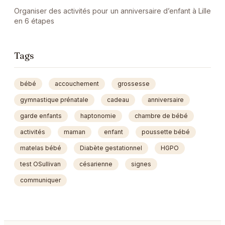
Organiser des activités pour un anniversaire d’enfant à Lille
en 6 étapes
Tags
bébé
accouchement
grossesse
gymnastique prénatale
cadeau
anniversaire
garde enfants
haptonomie
chambre de bébé
activités
maman
enfant
poussette bébé
matelas bébé
Diabète gestationnel
HGPO
test OSullivan
césarienne
signes
communiquer