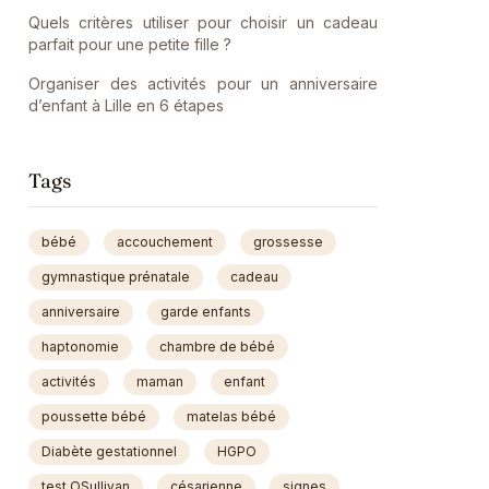
Quels critères utiliser pour choisir un cadeau
parfait pour une petite fille ?
Organiser des activités pour un anniversaire
d’enfant à Lille en 6 étapes
Tags
bébé
accouchement
grossesse
gymnastique prénatale
cadeau
anniversaire
garde enfants
haptonomie
chambre de bébé
activités
maman
enfant
poussette bébé
matelas bébé
Diabète gestationnel
HGPO
test OSullivan
césarienne
signes