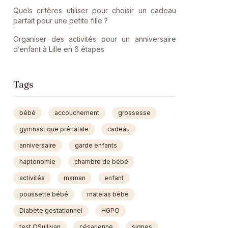
Quels critères utiliser pour choisir un cadeau
parfait pour une petite fille ?
Organiser des activités pour un anniversaire
d’enfant à Lille en 6 étapes
Tags
bébé
accouchement
grossesse
gymnastique prénatale
cadeau
anniversaire
garde enfants
haptonomie
chambre de bébé
activités
maman
enfant
poussette bébé
matelas bébé
Diabète gestationnel
HGPO
test OSullivan
césarienne
signes