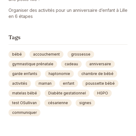
Organiser des activités pour un anniversaire d’enfant à Lille
en 6 étapes
Tags
bébé
accouchement
grossesse
gymnastique prénatale
cadeau
anniversaire
garde enfants
haptonomie
chambre de bébé
activités
maman
enfant
poussette bébé
matelas bébé
Diabète gestationnel
HGPO
test OSullivan
césarienne
signes
communiquer