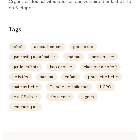
Organiser des activités pour un anniversaire d’enfant à Lille
en 6 étapes
Tags
bébé
accouchement
grossesse
gymnastique prénatale
cadeau
anniversaire
garde enfants
haptonomie
chambre de bébé
activités
maman
enfant
poussette bébé
matelas bébé
Diabète gestationnel
HGPO
test OSullivan
césarienne
signes
communiquer