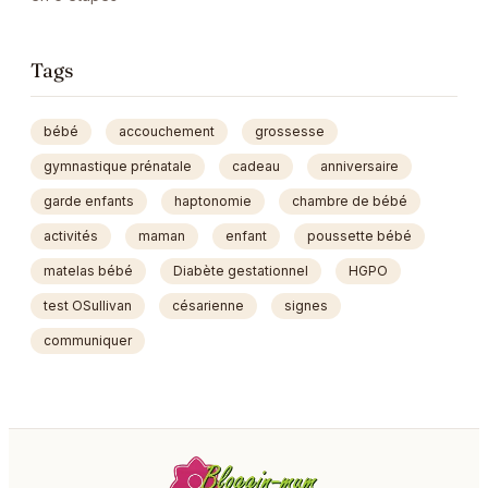
Tags
bébé
accouchement
grossesse
gymnastique prénatale
cadeau
anniversaire
garde enfants
haptonomie
chambre de bébé
activités
maman
enfant
poussette bébé
matelas bébé
Diabète gestationnel
HGPO
test OSullivan
césarienne
signes
communiquer