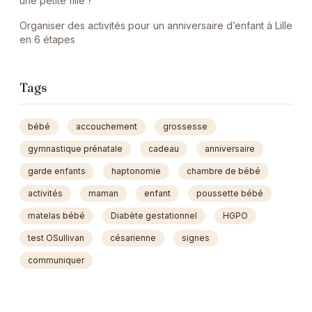
une petite fille ?
Organiser des activités pour un anniversaire d’enfant à Lille
en 6 étapes
Tags
bébé
accouchement
grossesse
gymnastique prénatale
cadeau
anniversaire
garde enfants
haptonomie
chambre de bébé
activités
maman
enfant
poussette bébé
matelas bébé
Diabète gestationnel
HGPO
test OSullivan
césarienne
signes
communiquer