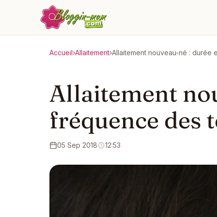
Accueil
›
Allaitement
›
Allaitement nouveau-né : durée 
Allaitement nou
fréquence des t
05 Sep 2018
12:53