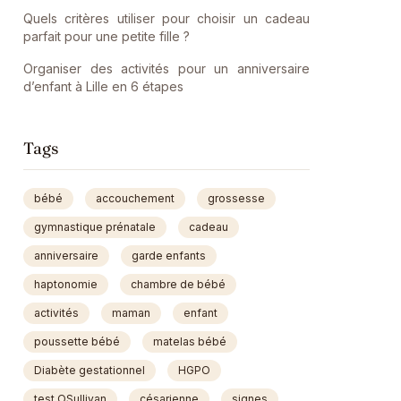
Quels critères utiliser pour choisir un cadeau
parfait pour une petite fille ?
Organiser des activités pour un anniversaire
d’enfant à Lille en 6 étapes
Tags
bébé
accouchement
grossesse
gymnastique prénatale
cadeau
anniversaire
garde enfants
haptonomie
chambre de bébé
activités
maman
enfant
poussette bébé
matelas bébé
Diabète gestationnel
HGPO
test OSullivan
césarienne
signes