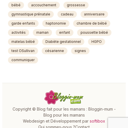
bébé
accouchement
grossesse
gymnastique prénatale
cadeau
anniversaire
garde enfants
haptonomie
chambre de bébé
activités
maman
enfant
poussette bébé
matelas bébé
Diabète gestationnel
HGPO
test OSullivan
césarienne
signes
communiquer
Copyright © Blog fait pour les mamans : Bloggin-mum -
Blog pour les mamans
Webdesign et Développement par
softibox
Qui sommes-nous ?
Contact