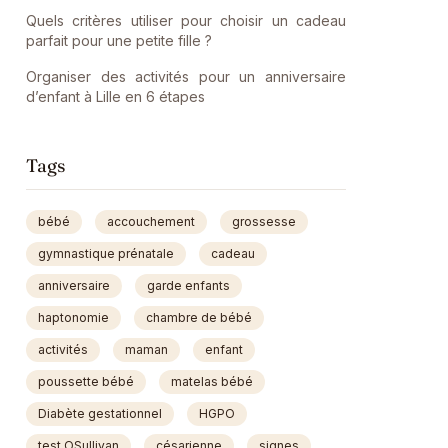
Quels critères utiliser pour choisir un cadeau
parfait pour une petite fille ?
Organiser des activités pour un anniversaire
d’enfant à Lille en 6 étapes
Tags
bébé
accouchement
grossesse
gymnastique prénatale
cadeau
anniversaire
garde enfants
haptonomie
chambre de bébé
activités
maman
enfant
poussette bébé
matelas bébé
Diabète gestationnel
HGPO
test OSullivan
césarienne
signes