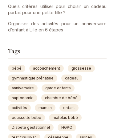
Quels critères utiliser pour choisir un cadeau
parfait pour une petite fille ?
Organiser des activités pour un anniversaire
d’enfant à Lille en 6 étapes
Tags
bébé
accouchement
grossesse
gymnastique prénatale
cadeau
anniversaire
garde enfants
haptonomie
chambre de bébé
activités
maman
enfant
poussette bébé
matelas bébé
Diabète gestationnel
HGPO
test OSullivan
césarienne
signes