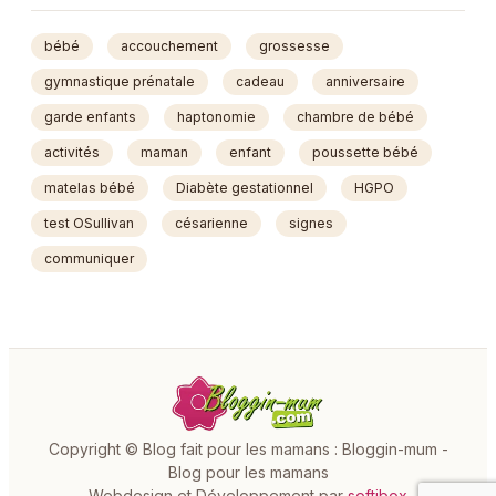
bébé
accouchement
grossesse
gymnastique prénatale
cadeau
anniversaire
garde enfants
haptonomie
chambre de bébé
activités
maman
enfant
poussette bébé
matelas bébé
Diabète gestationnel
HGPO
test OSullivan
césarienne
signes
communiquer
Copyright © Blog fait pour les mamans : Bloggin-mum -
Blog pour les mamans
Webdesign et Développement par
softibox