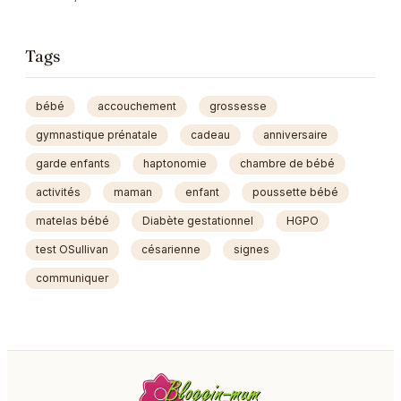
Tags
bébé
accouchement
grossesse
gymnastique prénatale
cadeau
anniversaire
garde enfants
haptonomie
chambre de bébé
activités
maman
enfant
poussette bébé
matelas bébé
Diabète gestationnel
HGPO
test OSullivan
césarienne
signes
communiquer