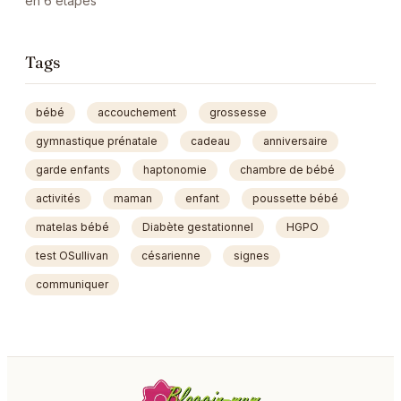
en 6 étapes
Tags
bébé
accouchement
grossesse
gymnastique prénatale
cadeau
anniversaire
garde enfants
haptonomie
chambre de bébé
activités
maman
enfant
poussette bébé
matelas bébé
Diabète gestationnel
HGPO
test OSullivan
césarienne
signes
communiquer