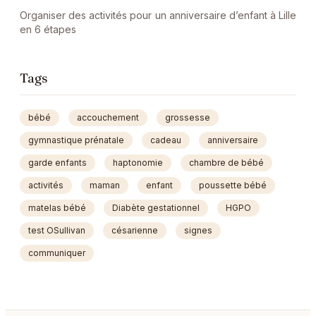
Organiser des activités pour un anniversaire d’enfant à Lille
en 6 étapes
Tags
bébé
accouchement
grossesse
gymnastique prénatale
cadeau
anniversaire
garde enfants
haptonomie
chambre de bébé
activités
maman
enfant
poussette bébé
matelas bébé
Diabète gestationnel
HGPO
test OSullivan
césarienne
signes
communiquer