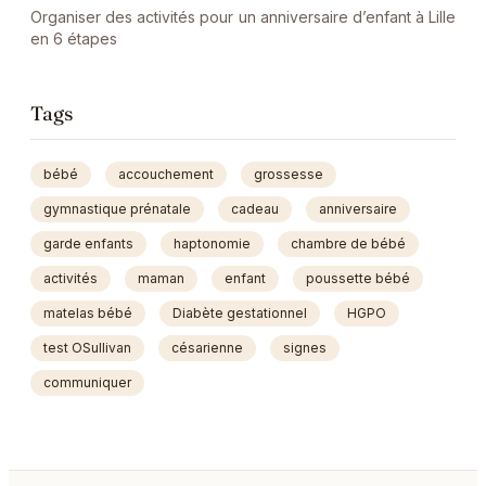
Organiser des activités pour un anniversaire d’enfant à Lille
en 6 étapes
Tags
bébé
accouchement
grossesse
gymnastique prénatale
cadeau
anniversaire
garde enfants
haptonomie
chambre de bébé
activités
maman
enfant
poussette bébé
matelas bébé
Diabète gestationnel
HGPO
test OSullivan
césarienne
signes
communiquer